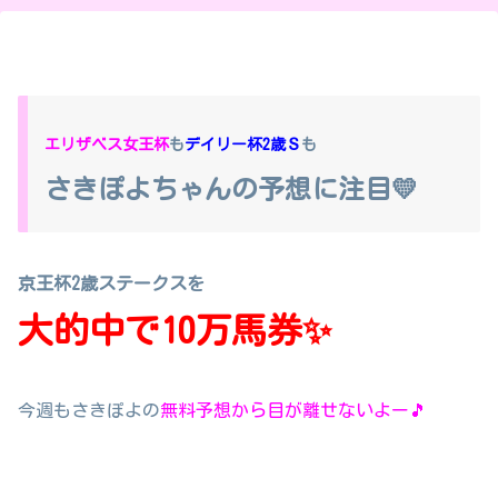
エリザベス女王杯
も
デイリー杯2歳Ｓ
も
さきぽよちゃんの予想に注目💛
京王杯2歳ステークスを
大的中で10万馬券✨
今週もさきぽよの
無料予想から目が離せないよー🎵